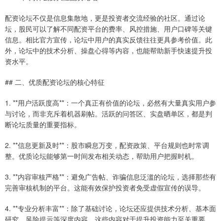
配资论坛不仅是信息集散地，更是投资者交流经验的社区。通过论
坛，股民可以了解不同配资平台的费率、风控措施、用户口碑等关键
信息。相比官方宣传，论坛中用户的真实反馈往往更具参考价值。此
外，论坛中的技术分析、操盘心得等内容，也能帮助新手快速提升投
资水平。
## 二、优质配资论坛的核心特征
1. **用户活跃度高**：一个真正有价值的论坛，必然有大量真实用户参
与讨论，而非充斥着机器刷帖。活跃的问答区、实盘晒单区，都是判
断论坛质量的重要指标。
2. **信息更新及时**：股市瞬息万变，配资政策、平台规则也时常调
整。优质论坛能够第一时间发布相关动态，帮助用户把握时机。
3. **内容审核严格**：避免广告帖、诈骗信息泛滥的论坛，选择那些有
完善审核机制的平台。这能有效保护投资者免受虚假宣传的误导。
4. **专业分析丰富**：除了基础讨论，论坛还应提供技术分析、基本面
研究、风险提示等深度内容。这些内容对于提升投资能力至关重要。