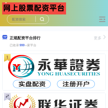
正规配资平台排行
更多
已收录
999
+家平台