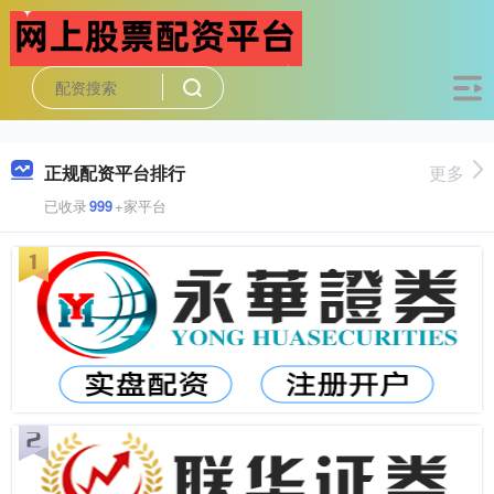
正规配资平台排行
更多
已收录
999
+家平台