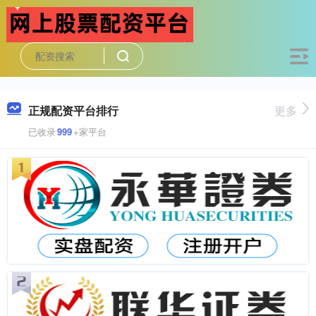
正规配资平台排行
更多
已收录
999
+家平台