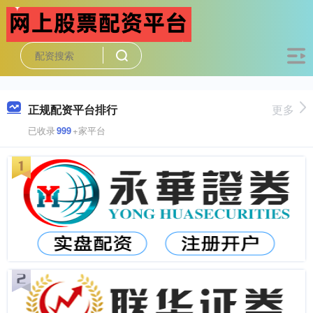
正规配资平台排行
更多
已收录
999
+家平台