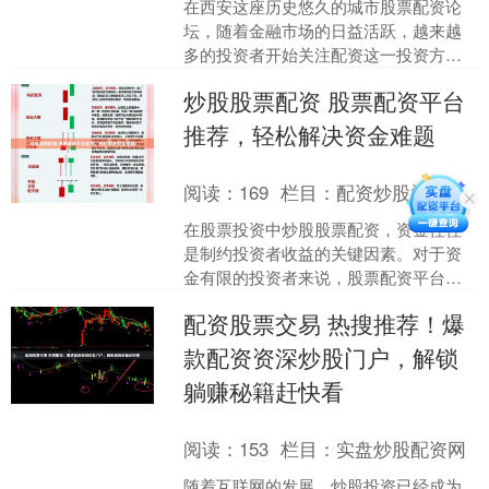
在西安这座历史悠久的城市股票配资论
坛，随着金融市场的日益活跃，越来越
多的投资者开始关注配资这一投资方
式。配资，即通过杠杆放大资金，让投
炒股股票配资 股票配资平台
资者在股市、期货等市场中获....
推荐，轻松解决资金难题
阅读：
169
栏目：
配资炒股门户
在股票投资中炒股股票配资，资金往往
是制约投资者收益的关键因素。对于资
金有限的投资者来说，股票配资平台可
以提供一个有效的解决方案。 * **低成
配资股票交易 热搜推荐！爆
本：**无需支付利....
款配资资深炒股门户，解锁
躺赚秘籍赶快看
阅读：
153
栏目：
实盘炒股配资网
随着互联网的发展，炒股投资已经成为