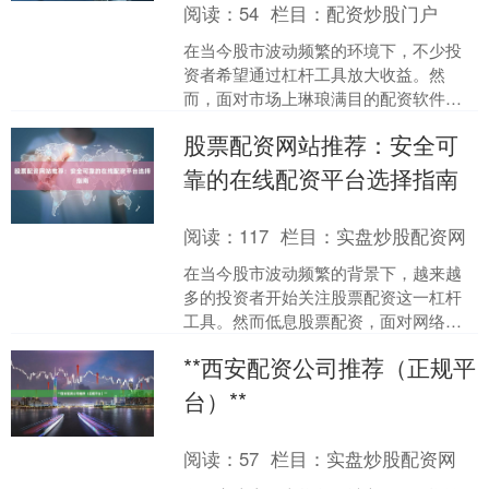
阅读：
54
栏目：
配资炒股门户
在当今股市波动频繁的环境下，不少投
资者希望通过杠杆工具放大收益。然
而，面对市场上琳琅满目的配资软件，
如何找到一家**安全、合规且提供高倍杠
股票配资网站推荐：安全可
杆**的平台，成为许多....
靠的在线配资平台选择指南
阅读：
117
栏目：
实盘炒股配资网
在当今股市波动频繁的背景下，越来越
多的投资者开始关注股票配资这一杠杆
工具。然而低息股票配资，面对网络上
琳琅满目的配资平台，如何选择一个安
**西安配资公司推荐（正规平
全可靠的在线配资网站成为....
台）**
阅读：
57
栏目：
实盘炒股配资网