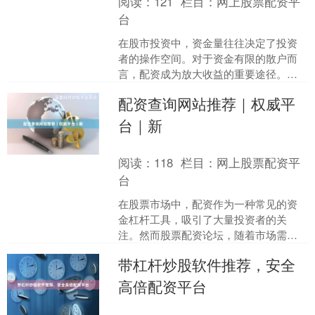
阅读：
121
栏目：
网上股票配资平
台
在股市投资中，资金量往往决定了投资
者的操作空间。对于资金有限的散户而
言，配资成为放大收益的重要途径。而
按月配资因其期限灵活、操作周期匹配
配资查询网站推荐｜权威平
度高，受到越来越多投资者....
台｜新
阅读：
118
栏目：
网上股票配资平
台
在股票市场中，配资作为一种常见的资
金杠杆工具，吸引了大量投资者的关
注。然而股票配资论坛，随着市场需求
的增长，各类配资平台层出不穷，如何
带杠杆炒股软件推荐，安全
找到安全、透明、权威的配资....
高倍配资平台