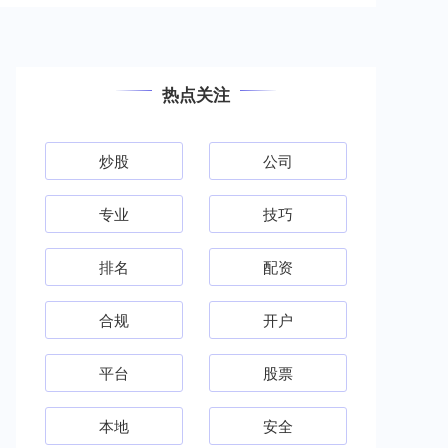
热点关注
炒股
公司
专业
技巧
排名
配资
合规
开户
平台
股票
本地
安全