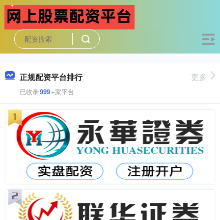
正规配资平台排行
更多
已收录
999
+家平台