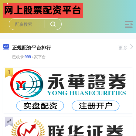
正规配资平台排行
更多
已收录
999
+家平台